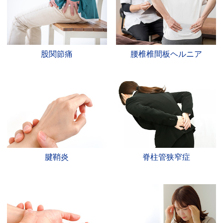
股関節痛
腰椎椎間板ヘルニア
腱鞘炎
脊柱管狭窄症