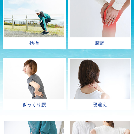
捻挫
膝痛
ぎっくり腰
寝違え