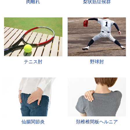
肉離れ
梨状筋症候群
テニス肘
野球肘
仙腸関節炎
頚椎椎間板ヘルニア